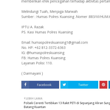
memberikan efek pencegahan terhadap aktivitas pertamb
Melindungi Tuah, Menjaga Marwah
Sumber : Humas Polres Kuansing .Nomer :883/VI/HUM.6
IPTU A. Razak
PS. Kasi Humas Polres Kuansing
Email: humaspolreskuansing1@gmail.com
No. HP: +62 812-3372-6363
IG: @humaspolreskuansing
FB: Humas Polres Kuansing
Layanan Polisi: 110.
( Darmayani )
Facebook
Twitter
LEBIH LAMA
Polsek Cerenti Tertibkan 13 Rakit PETI di Sepanjang Aliran Sun
Batang Kuantan