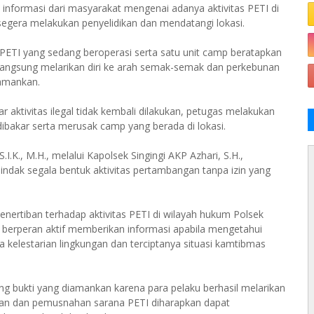
 informasi dari masyarakat mengenai adanya aktivitas PETI di
l segera melakukan penyelidikan dan mendatangi lokasi.
 PETI yang sedang beroperasi serta satu unit camp beratapkan
ku langsung melarikan diri ke arah semak-semak dan perkebunan
iamankan.
ktivitas ilegal tidak kembali dilakukan, petugas melakukan
ibakar serta merusak camp yang berada di lokasi.
I.K., M.H., melalui Kapolsek Singingi AKP Azhari, S.H.,
ak segala bentuk aktivitas pertambangan tanpa izin yang
penertiban terhadap aktivitas PETI di wilayah hukum Polsek
 berperan aktif memberikan informasi apabila mengetahui
kelestarian lingkungan dan terciptanya situasi kamtibmas
g bukti yang diamankan karena para pelaku berhasil melarikan
rtiban dan pemusnahan sarana PETI diharapkan dapat