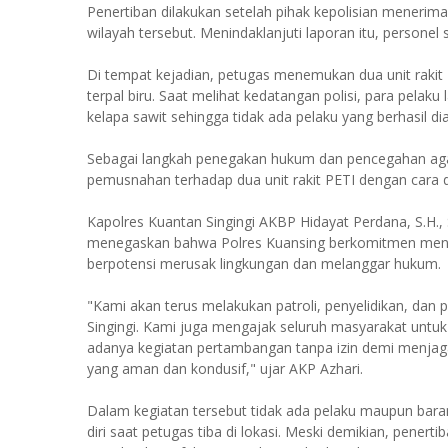
Penertiban dilakukan setelah pihak kepolisian menerima
wilayah tersebut. Menindaklanjuti laporan itu, persone
Di tempat kejadian, petugas menemukan dua unit rakit
terpal biru. Saat melihat kedatangan polisi, para pela
kelapa sawit sehingga tidak ada pelaku yang berhasil d
Sebagai langkah penegakan hukum dan pencegahan agar a
pemusnahan terhadap dua unit rakit PETI dengan cara d
Kapolres Kuantan Singingi AKBP Hidayat Perdana, S.H., S.
menegaskan bahwa Polres Kuansing berkomitmen menind
berpotensi merusak lingkungan dan melanggar hukum.
"Kami akan terus melakukan patroli, penyelidikan, dan 
Singingi. Kami juga mengajak seluruh masyarakat untuk
adanya kegiatan pertambangan tanpa izin demi menjaga 
yang aman dan kondusif," ujar AKP Azhari.
Dalam kegiatan tersebut tidak ada pelaku maupun baran
diri saat petugas tiba di lokasi. Meski demikian, pene