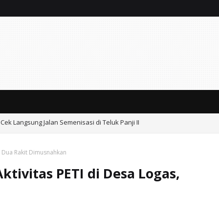
Cek Langsung Jalan Semenisasi di Teluk Panji II
h Beroperasi Bebas, Aparat Penegak Hukum Bungkam.
s, Dua Rakit Dimusnahkan
ktivitas PETI di Desa Logas,