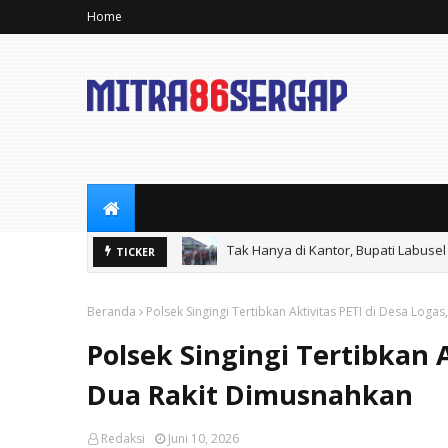
Home
Tak Hanya di Kantor, Bupati Labusel 
TICKER
VIRAL, Diduga Galian C Ilegal Masi
Beranda
Polsek Singingi Tertibkan Aktivitas PETI di Desa Loga
Polsek Singingi Tertibkan A
Dua Rakit Dimusnahkan
Redaksi
Juni 10, 2026