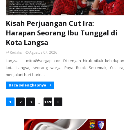
Kisah Perjuangan Cut Ira:
Harapan Seorang Ibu Tunggal di
Kota Langsa
Redaksi
Agustus 07, 2026
Langsa — mitra86sergap. com Di tengah hiruk pikuk kehidupan
kota Langsa, seorang warga Paya Bujok Seulemak, Cut Ira,
menjalani hari-harin…
Baca selengkapnya
...
1
2
3
3726