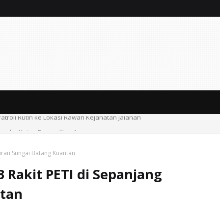
gan ke Ketua Pengadilan Agama
liran Sungai Batang Kuantan
3 Rakit PETI di Sepanjang
ntan