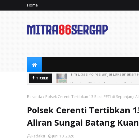
Home
Kapolres Binjai Laksanakan Kunjun
TICKER
Beranda
Polsek Cerenti Tertibkan 13 Rakit PETI di Sepanjang A
Polsek Cerenti Tertibkan 1
Aliran Sungai Batang Kua
Redaksi
Juni 10, 2026