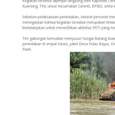
Kegiatan tersebut dipimpin langsung oleh Kapolsek Ceren
Kuansing, TNI, unsur Kecamatan Cerenti, BPBD, serta ins
Sebelum pelaksanaan penindakan, seluruh personel men
menegaskan bahwa kegiatan tersebut merupakan tindak l
berkelanjutan untuk menertibkan aktivitas PETI yang m
Tim gabungan kemudian menyusuri Sungai Batang Kua
penindakan di empat lokasi, yakni Desa Pulau Bayur, D
Pauh.