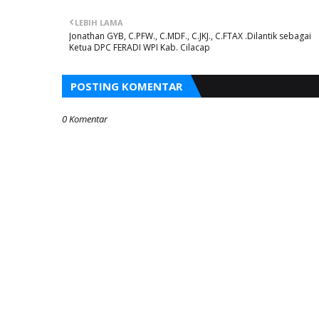
LEBIH LAMA
Jonathan GYB, C.PFW., C.MDF., C.JKJ., C.FTAX .Dilantik sebagai
Ketua DPC FERADI WPI Kab. Cilacap
POSTING KOMENTAR
0 Komentar