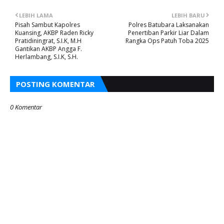
LEBIH LAMA
LEBIH BARU
Pisah Sambut Kapolres
Polres Batubara Laksanakan
Kuansing, AKBP Raden Ricky
Penertiban Parkir Liar Dalam
Pratidiningrat, S.I.K, M.H
Rangka Ops Patuh Toba 2025
Gantikan AKBP Angga F.
Herlambang, S.I.K, S.H.
POSTING KOMENTAR
0 Komentar