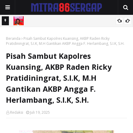
karno-
Pelaku Kekerasan Seksual Terhadap Tuna Rungu Diamankan
Beranda
Polres Deli Serdang
Pisah Sambut Kapolres Kuansing, AKBP Raden Ricky
Pratidiningrat, S.I.K, M.H Gantikan AKBP Angga F. Herlambang, S.I.K, S.H.
Pisah Sambut Kapolres
Kuansing, AKBP Raden Ricky
Pratidiningrat, S.I.K, M.H
Gantikan AKBP Angga F.
Herlambang, S.I.K, S.H.
Redaksi
Juli 19, 2025