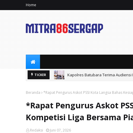
Home
Kapolres Batubara Terima Audiensi
Polres Tebingtinggi Amankan Penged
TICKER
Beranda
*Rapat Pengurus Askot PSSI Kota Langsa Bahas Kesi
*Rapat Pengurus Askot PSS
Kompetisi Liga Bersama Pi
Redaksi
Juni 07, 2026