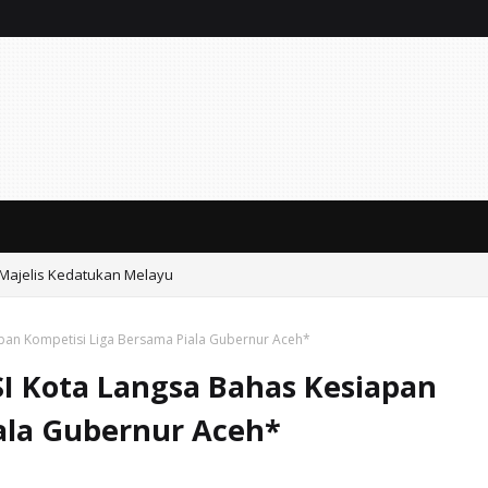
 Majelis Kedatukan Melayu
ar Sabu di Jalan Soekarno-Hatta
apan Kompetisi Liga Bersama Piala Gubernur Aceh*
I Kota Langsa Bahas Kesiapan
ala Gubernur Aceh*