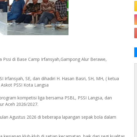
ja Pssi di Base Camp Irfansyah,Gampong Alur Berawe,
 Irfansyah, SE, dan dihadiri H. Hasan Basri, SH, MH, ( ketua
 Askot PSSI Kota Langsa
rogram kompetisi liga bersama PSBL, PSSI Langsa, dan
ur Aceh 2026/2027.
bulan Agustus 2026 di beberapa lapangan sepak bola dalam
esiapan klub-klub di setiap kecamatan, baik dari segi kualitas