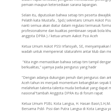
pemain maupun ketersediaan sarana lapangan.
Selain itu, diputuskan bahwa setiap tim peserta diwajibk
Pelatih kata Mustafa , Spd.( sekretaris Umum Askot Ps
nanti semua akan diatur dalam regulasi termasuk forma
profesionalisme dan kualitas pembinaan sepak bola kh
anggota DPRA ) / ketua umum Aakot Pssi Aceh
Ketua Umum Askot PSSI Irfansyah, SE, menyampaikan ba
wadah untuk mempererat silaturahmi antar klub dan m
“Kita ingin memastikan bahwa setiap tim tampil dengan
berkualitas,” ujarnya pada pengurus yang hadir
"Dengan adanya dukungan penuh dari pengurus dan antu
Aceh tahun ini menjadi momentum kebangkitan sepak bo
melahirkan talenta-talenta muda berbakat yang dapat
nasional"tambah Anggota DPRA itu di forum rapat
Ketua Umum PSBL Kota Langsa, H. Hasan Basri,S.H,M.
Bersama Psbl- Pssi dan Putra Langsa di Kota Langsa ya