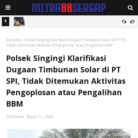
 dan
Rindam I/BB Pematang Siantar Adakan Seleksi Pemuda Komcad
snya
Beranda
Polsek Singingi Klarifikasi Dugaan Timbunan Solar di PT SPI,
Tidak Ditemukan Aktivitas Pengoplosan atau Pengalihan BBM
Polsek Singingi Klarifikasi
Dugaan Timbunan Solar di PT
SPI, Tidak Ditemukan Aktivitas
Pengoplosan atau Pengalihan
BBM
Redaksi
Juni 12, 2026