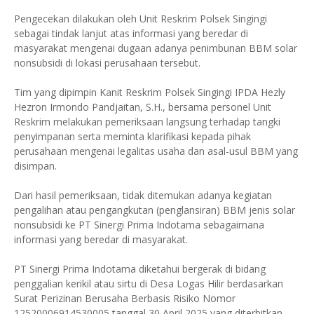
Pengecekan dilakukan oleh Unit Reskrim Polsek Singingi
sebagai tindak lanjut atas informasi yang beredar di
masyarakat mengenai dugaan adanya penimbunan BBM solar
nonsubsidi di lokasi perusahaan tersebut.
Tim yang dipimpin Kanit Reskrim Polsek Singingi IPDA Hezly
Hezron Irmondo Pandjaitan, S.H., bersama personel Unit
Reskrim melakukan pemeriksaan langsung terhadap tangki
penyimpanan serta meminta klarifikasi kepada pihak
perusahaan mengenai legalitas usaha dan asal-usul BBM yang
disimpan.
Dari hasil pemeriksaan, tidak ditemukan adanya kegiatan
pengalihan atau pengangkutan (penglansiran) BBM jenis solar
nonsubsidi ke PT Sinergi Prima Indotama sebagaimana
informasi yang beredar di masyarakat.
PT Sinergi Prima Indotama diketahui bergerak di bidang
penggalian kerikil atau sirtu di Desa Logas Hilir berdasarkan
Surat Perizinan Berusaha Berbasis Risiko Nomor
12520006914530005 tanggal 30 April 2025 yang diterbitkan