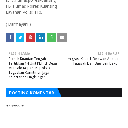
IG: @humaspolreskuansing
FB: Humas Polres Kuansing
Layanan Polisi: 110.
( Darmayani )
LEBIH LAMA
LEBIH BARU
Polsek Kuantan Tengah
Imigrasi Kelas II Belawan Adakan
Tertibkan 14 Unit PETI di Desa
Tausyah Dan Bagi Sembako .
Munsalo Kopah, Kapolsek
Tegaskan Komitmen Jaga
Kelestarian Lingkungan
POSTING KOMENTAR
0 Komentar