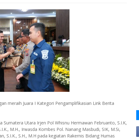
n meraih Juara I Kategori Pengamplifikasian Link Berita
a Sumatera Utara Irjen Pol Whisnu Hermawan Februanto, S.I.K,
.I.K., M.H., Irwasda Kombes Pol. Nanang Masbudi, SIK, M.Si,
n, S.I.K., S.H., M.H pada kegiatan Rakernis Bidang Humas