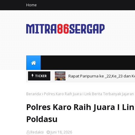
Home
Rapat Paripurna ke _22,Ke_23 dan K
TICKER
Rapat Paripurna DPRD ke-21 Masa Si
Beranda
Polres Karo Raih Juara I Link Berita Terbanyak Jajara
Polres Karo Raih Juara I Li
Poldasu
Redaksi
Juni 18, 2026