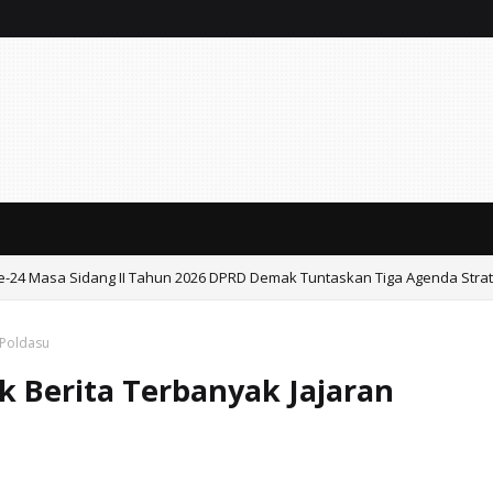
e-24 Masa Sidang II Tahun 2026 DPRD Demak Tuntaskan Tiga Agenda Strat
dang II Tahun 2026 .
n Poldasu
nk Berita Terbanyak Jajaran