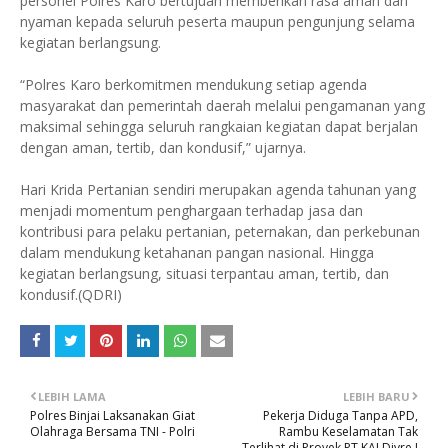
personel Polres Karo bertujuan memberikan rasa aman dan
nyaman kepada seluruh peserta maupun pengunjung selama
kegiatan berlangsung.
“Polres Karo berkomitmen mendukung setiap agenda
masyarakat dan pemerintah daerah melalui pengamanan yang
maksimal sehingga seluruh rangkaian kegiatan dapat berjalan
dengan aman, tertib, dan kondusif,” ujarnya.
Hari Krida Pertanian sendiri merupakan agenda tahunan yang
menjadi momentum penghargaan terhadap jasa dan
kontribusi para pelaku pertanian, peternakan, dan perkebunan
dalam mendukung ketahanan pangan nasional. Hingga
kegiatan berlangsung, situasi terpantau aman, tertib, dan
kondusif.(QDRI)
LEBIH LAMA
LEBIH BARU
Polres Binjai Laksanakan Giat
Pekerja Diduga Tanpa APD,
Olahraga Bersama TNI - Polri
Rambu Keselamatan Tak
Terlihat di Proyek PT KAI Divre I