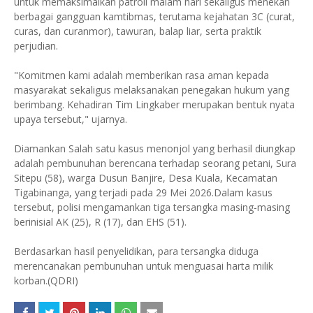
untuk memaksimalkan patroli malam hari sekaligus menekan
berbagai gangguan kamtibmas, terutama kejahatan 3C (curat,
curas, dan curanmor), tawuran, balap liar, serta praktik
perjudian.
"Komitmen kami adalah memberikan rasa aman kepada
masyarakat sekaligus melaksanakan penegakan hukum yang
berimbang. Kehadiran Tim Lingkaber merupakan bentuk nyata
upaya tersebut," ujarnya.
Diamankan Salah satu kasus menonjol yang berhasil diungkap
adalah pembunuhan berencana terhadap seorang petani, Sura
Sitepu (58), warga Dusun Banjire, Desa Kuala, Kecamatan
Tigabinanga, yang terjadi pada 29 Mei 2026.Dalam kasus
tersebut, polisi mengamankan tiga tersangka masing-masing
berinisial AK (25), R (17), dan EHS (51).
Berdasarkan hasil penyelidikan, para tersangka diduga
merencanakan pembunuhan untuk menguasai harta milik
korban.(QDRI)