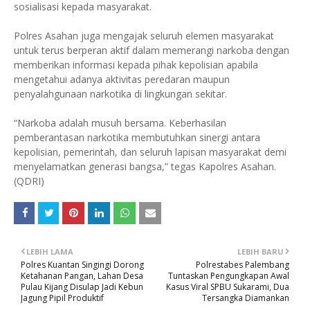
sosialisasi kepada masyarakat.
Polres Asahan juga mengajak seluruh elemen masyarakat
untuk terus berperan aktif dalam memerangi narkoba dengan
memberikan informasi kepada pihak kepolisian apabila
mengetahui adanya aktivitas peredaran maupun
penyalahgunaan narkotika di lingkungan sekitar.
“Narkoba adalah musuh bersama. Keberhasilan
pemberantasan narkotika membutuhkan sinergi antara
kepolisian, pemerintah, dan seluruh lapisan masyarakat demi
menyelamatkan generasi bangsa,” tegas Kapolres Asahan.
(QDRI)
LEBIH LAMA
LEBIH BARU
Polres Kuantan Singingi Dorong
Polrestabes Palembang
Ketahanan Pangan, Lahan Desa
Tuntaskan Pengungkapan Awal
Pulau Kijang Disulap Jadi Kebun
Kasus Viral SPBU Sukarami, Dua
Jagung Pipil Produktif
Tersangka Diamankan