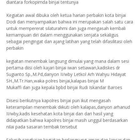
diantara forkopimda binjai tentunya
Kegiatan awal dibuka oleh ketua harian perbakin kota binjai
Dodi dan menyampaikan bahwa ini merupakan salah satu cara
untuk mempererat silaturahmi dan juga mengasah kembali
kemampuan diri dalam menggunakan senjata sekaligus
sebagai pengingat dan ajang latihan yang telah difasilitasi oleh
perbakin
kegiatan menembak langsung dimulai yang mana dalam sesi
pertama diisi oleh kajari binjai iwan setiawan,kadiskes dr
Sugianto Sp.,M.Pd,danyon II/wby Letkol Arh Wahyu Hidayat
SH.,M.Tr.Han,waka polres binjai,kalapas binjai M
Mukaffi dan juga kepala bpbd binjai Rudi Iskandar Baroes
Disesi berikutnya kapolres binjai pun ikut mengasah
keterampilan menembak diikuti oleh kalapas,danyon arhanud
II/wby,kadis kesehatan kota binjai dan dari hasil yang
didapatkan bahwa kapolres binjai masih unggul berdasarkan
nilai pada sasaran tembak tersebut
Seluruh rangkaian kegiatan berlangsung aman dan lancar dan