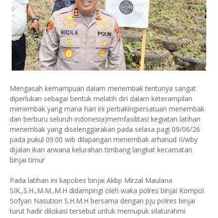
Mengasah kemampuan dalam menembak tentunya sangat
diperlukan sebagai bentuk melatih diri dalam keterampilan
menembak yang mana hari ini perbakin(persatuan menembak
dan berburu seluruh indonesia)memfasilitasi kegiatan latihan
menembak yang diselenggarakan pada selasa pagi 09/06/26
pada pukul 09.00 wib dilapangan menembak arhanud II/wby
dijalan ikan arwana kelurahan timbang langkat kecamatan
binjai timur
Pada latihan ini kapolres binjai Akbp Mirzal Maulana
SIK.,S.H.,M.M.,M.H didampingi oleh waka polres binjai Kompol
Sofyan Nasution S.H.M.H bersama dengan pju polres binjai
turut hadir dilokasi tersebut untuk memupuk silaturahmi