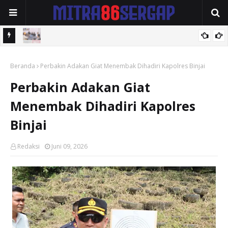
Kapolres Batubara Terima Audiensi Majelis Kedatukan Melayu
Polres Tebingtinggi Amankan Pengedar Sabu di Jalan Soekarno-
Beranda
Perbakin Adakan Giat Menembak Dihadiri Kapolres Binjai
Hatta
Perbakin Adakan Giat
Menembak Dihadiri Kapolres
Binjai
Redaksi
Juni 09, 2026