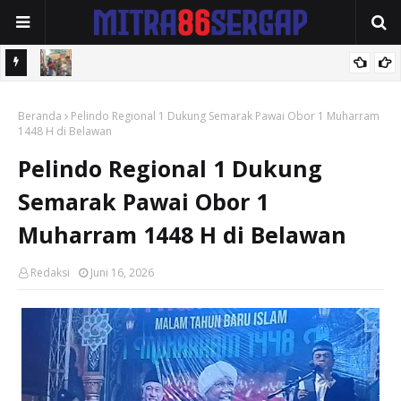
 Unsam
Polsek Jajaran Polres Kuansing Perketat Pengamanan SPBU,
Beranda
Antisipasi Antrean dan Penyelewengan BBM Bersubsidi
Pelindo Regional 1 Dukung Semarak Pawai Obor 1 Muharram
1448 H di Belawan
Pelindo Regional 1 Dukung
Semarak Pawai Obor 1
Muharram 1448 H di Belawan
Redaksi
Juni 16, 2026