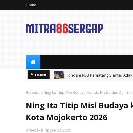
Home
26
Rindam I/BB Pematang Siantar Ada
TICKER
Beranda
Ning Ita Titip Misi Budaya kepada Finalis Gus Dan Yu
Ning Ita Titip Misi Budaya
Kota Mojokerto 2026
Redaksi
Juni 02, 2026