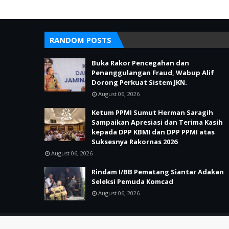
RANDOM POSTS
Buka Rakor Pencegahan dan
Penanggulangan Fraud, Wabup Alif
Dorong Perkuat Sistem JKN.
August 06, 2026
Ketum PPMI Sumut Herman Saragih
Sampaikan Apresiasi dan Terima Kasih
kepada DPP KBMI dan DPP PPMI atas
Suksesnya Rakornas 2026
August 06, 2026
Rindam I/BB Pematang Siantar Adakan
Seleksi Pemuda Komcad
August 06, 2026
SUPPORT BY PIXINDON
Copyright ©
2026
MITRA 86 SERGAP