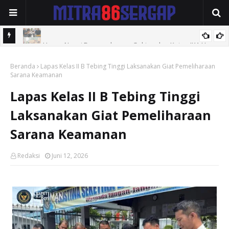
Ketua Umum Ngopi Bareng dengan Sekjen dan Ketua IKA Unsam
Polsek Jajaran Polres Kuansing Perketat Pengamanan SPBU,
Beranda
Lapas Kelas II B Tebing Tinggi Laksanakan Giat Pemeliharaan
Antisipasi Antrean dan Penyelewengan BBM Bersubsidi
Sarana Keamanan
Lapas Kelas II B Tebing Tinggi
Laksanakan Giat Pemeliharaan
Sarana Keamanan
Redaksi
Juni 12, 2026