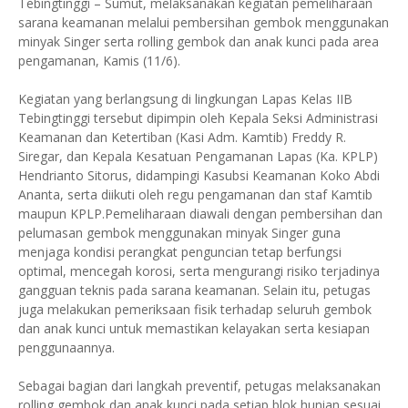
Tebingtinggi – Sumut, melaksanakan kegiatan pemeliharaan
sarana keamanan melalui pembersihan gembok menggunakan
minyak Singer serta rolling gembok dan anak kunci pada area
pengamanan, Kamis (11/6).
Kegiatan yang berlangsung di lingkungan Lapas Kelas IIB
Tebingtinggi tersebut dipimpin oleh Kepala Seksi Administrasi
Keamanan dan Ketertiban (Kasi Adm. Kamtib) Freddy R.
Siregar, dan Kepala Kesatuan Pengamanan Lapas (Ka. KPLP)
Hendrianto Sitorus, didampingi Kasubsi Keamanan Koko Abdi
Ananta, serta diikuti oleh regu pengamanan dan staf Kamtib
maupun KPLP.Pemeliharaan diawali dengan pembersihan dan
pelumasan gembok menggunakan minyak Singer guna
menjaga kondisi perangkat penguncian tetap berfungsi
optimal, mencegah korosi, serta mengurangi risiko terjadinya
gangguan teknis pada sarana keamanan. Selain itu, petugas
juga melakukan pemeriksaan fisik terhadap seluruh gembok
dan anak kunci untuk memastikan kelayakan serta kesiapan
penggunaannya.
Sebagai bagian dari langkah preventif, petugas melaksanakan
rolling gembok dan anak kunci pada setiap blok hunian sesuai