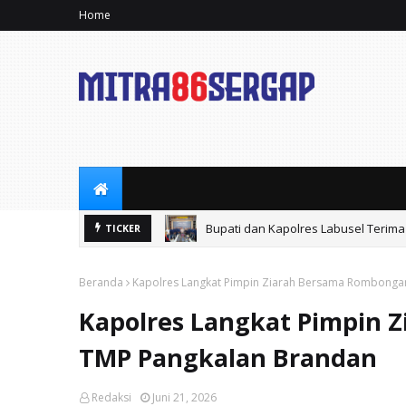
Home
Bupati dan Kapolres Labusel Terima
TICKER
Beranda
Kapolres Langkat Pimpin Ziarah Bersama Rombonga
Kapolres Langkat Pimpin 
TMP Pangkalan Brandan
Redaksi
Juni 21, 2026