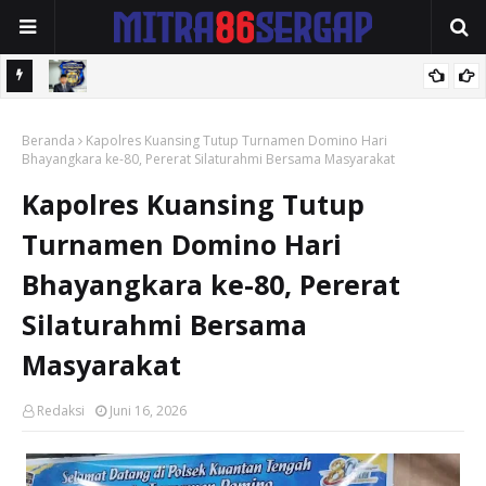
Narkoba
Ketua DPW Fast Respon Counter Polri Nusantara Aceh Apresiasi
Beranda
Kepedulian Sosial Medco kepada Masyarakat Aceh Timur
Kapolres Kuansing Tutup Turnamen Domino Hari
Bhayangkara ke-80, Pererat Silaturahmi Bersama Masyarakat
Kapolres Kuansing Tutup
Turnamen Domino Hari
Bhayangkara ke-80, Pererat
Silaturahmi Bersama
Masyarakat
Redaksi
Juni 16, 2026