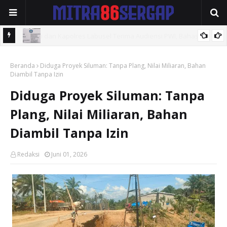
Isu
Pengerjaan Revitalisasi Sekolah SMPN 45 ,Dan SMP 33 Terkesan
Beranda
Asal Jadi Diduga Kadis Manipulasi Anggaran .
Diduga Proyek Siluman: Tanpa Plang, Nilai Miliaran, Bahan
Diambil Tanpa Izin
Diduga Proyek Siluman: Tanpa
Plang, Nilai Miliaran, Bahan
Diambil Tanpa Izin
Redaksi
Juni 01, 2026