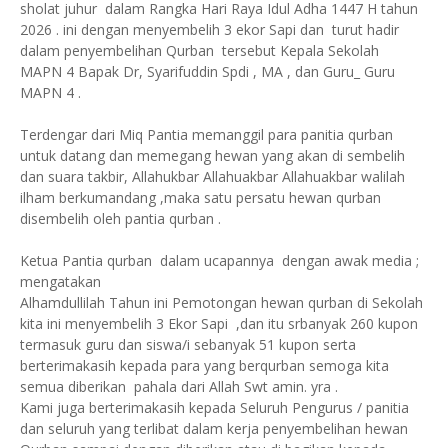
sholat juhur dalam Rangka Hari Raya Idul Adha 1447 H tahun
2026 . ini dengan menyembelih 3 ekor Sapi dan turut hadir
dalam penyembelihan Qurban tersebut Kepala Sekolah
MAPN 4 Bapak Dr, Syarifuddin Spdi , MA , dan Guru_ Guru
MAPN 4 .
Terdengar dari Miq Pantia memanggil para panitia qurban
untuk datang dan memegang hewan yang akan di sembelih
dan suara takbir, Allahukbar Allahuakbar Allahuakbar walilah
ilham berkumandang ,maka satu persatu hewan qurban
disembelih oleh pantia qurban .
Ketua Pantia qurban dalam ucapannya dengan awak media ;
mengatakan
Alhamdullilah Tahun ini Pemotongan hewan qurban di Sekolah
kita ini menyembelih 3 Ekor Sapi ,dan itu srbanyak 260 kupon
termasuk guru dan siswa/i sebanyak 51 kupon serta
berterimakasih kepada para yang berqurban semoga kita
semua diberikan pahala dari Allah Swt amin. yra .
Kami juga berterimakasih kepada Seluruh Pengurus / panitia
dan seluruh yang terlibat dalam kerja penyembelihan hewan