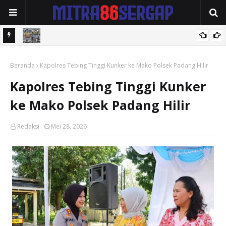
idikan
Wali Kota Langsa Serahkan Baitul Mal Award 2026, Tegaskan
Beranda
Komitmen Pengelolaan Zakat yang Amanah dan Transparan
Kapolres Tebing Tinggi Kunker ke Mako Polsek Padang Hilir
Kapolres Tebing Tinggi Kunker
ke Mako Polsek Padang Hilir
Redaksi
Mei 28, 2026