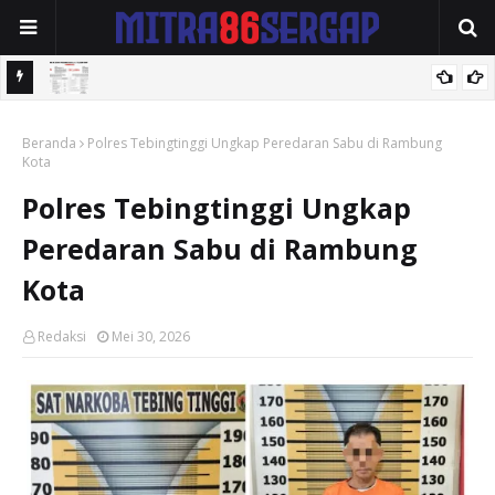
 Utara
MANAJEMEN RSUDYA TAPAKTUAN MERUBAH SK DEWAN
Beranda
PENGAWAS 2025 — DUGAAN NEPOTISME MELULUHKAN ACEH
Polres Tebingtinggi Ungkap Peredaran Sabu di Rambung
Kota
SELATAN
Polres Tebingtinggi Ungkap
Peredaran Sabu di Rambung
Kota
Redaksi
Mei 30, 2026