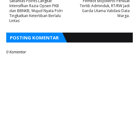
Satlantas Polres Langkat
Pemkot Mojokerto Perkuat
Intensifkan Razia Opsen PKB
Tertib Adminduk, RT/RW Jadi
dan BBNKB, Wujud Nyata Polri
Garda Utama Validasi Data
Tingkatkan Ketertiban Berlalu
Warga.
Lintas
POSTING KOMENTAR
0 Komentar