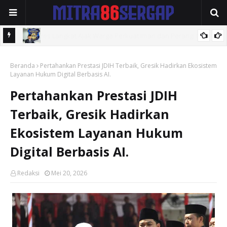
Narkoba
Ketua DPW Fast Respon Counter Polri Nusantara Aceh Apresiasi
Beranda
Kepedulian Sosial Medco kepada Masyarakat Aceh Timur
Pertahankan Prestasi JDIH Terbaik, Gresik Hadirkan Ekosistem
Layanan Hukum Digital Berbasis AI.
Pertahankan Prestasi JDIH
Terbaik, Gresik Hadirkan
Ekosistem Layanan Hukum
Digital Berbasis AI.
Redaksi
Mei 20, 2026