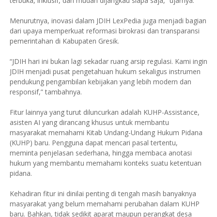
terbuka, inklusif, dan mudah dijangkau siapa saja,” ujarnya.
Menurutnya, inovasi dalam JDIH LexPedia juga menjadi bagian
dari upaya memperkuat reformasi birokrasi dan transparansi
pemerintahan di Kabupaten Gresik.
“JDIH hari ini bukan lagi sekadar ruang arsip regulasi. Kami ingin
JDIH menjadi pusat pengetahuan hukum sekaligus instrumen
pendukung pengambilan kebijakan yang lebih modern dan
responsif,” tambahnya.
Fitur lainnya yang turut diluncurkan adalah KUHP-Assistance,
asisten AI yang dirancang khusus untuk membantu
masyarakat memahami Kitab Undang-Undang Hukum Pidana
(KUHP) baru. Pengguna dapat mencari pasal tertentu,
meminta penjelasan sederhana, hingga membaca anotasi
hukum yang membantu memahami konteks suatu ketentuan
pidana.
Kehadiran fitur ini dinilai penting di tengah masih banyaknya
masyarakat yang belum memahami perubahan dalam KUHP
baru. Bahkan, tidak sedikit aparat maupun perangkat desa