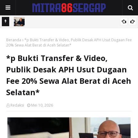
ai Tanam
*Jika Tak Terima Imbalan Tertentu, Bupati Pasti Berdiri Bersama
Beranda
Rakyatnya*
*p Bukti Transfer & Video, Publik Desak APH Usut Dugaan Fee
20% Sewa Alat Berat di Aceh Selatan*
*p Bukti Transfer & Video,
Publik Desak APH Usut Dugaan
Fee 20% Sewa Alat Berat di Aceh
Selatan*
Redaksi
Mei 10, 2026