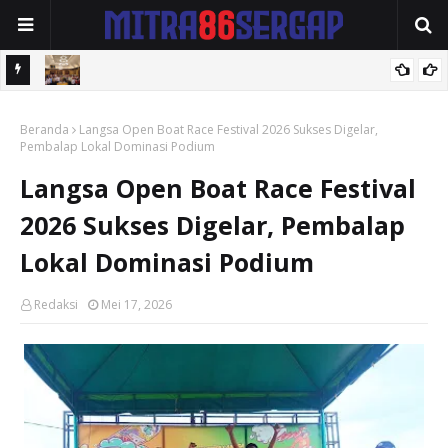
up Alif
Ketum PPMI Sumut Herman Saragih Sampaikan Apresiasi dan
Beranda
Terima Kasih kepada DPP KBMI dan DPP PPMI atas Suksesnya
Langsa Open Boat Race Festival 2026 Sukses Digelar,
Pembalap Lokal Dominasi Podium
Rakornas 2026
Langsa Open Boat Race Festival
2026 Sukses Digelar, Pembalap
Lokal Dominasi Podium
Redaksi
Mei 17, 2026