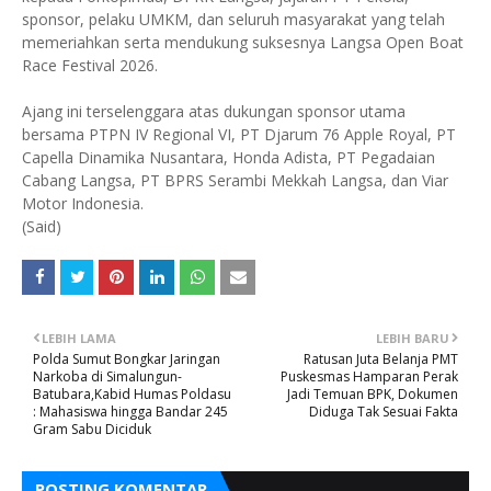
sponsor, pelaku UMKM, dan seluruh masyarakat yang telah
memeriahkan serta mendukung suksesnya Langsa Open Boat
Race Festival 2026.
Ajang ini terselenggara atas dukungan sponsor utama
bersama PTPN IV Regional VI, PT Djarum 76 Apple Royal, PT
Capella Dinamika Nusantara, Honda Adista, PT Pegadaian
Cabang Langsa, PT BPRS Serambi Mekkah Langsa, dan Viar
Motor Indonesia.
(Said)
LEBIH LAMA
LEBIH BARU
Polda Sumut Bongkar Jaringan
Ratusan Juta Belanja PMT
Narkoba di Simalungun-
Puskesmas Hamparan Perak
Batubara,Kabid Humas Poldasu
Jadi Temuan BPK, Dokumen
: Mahasiswa hingga Bandar 245
Diduga Tak Sesuai Fakta
Gram Sabu Diciduk
POSTING KOMENTAR