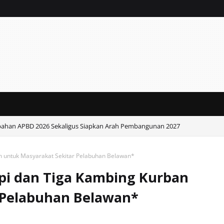
ahan APBD 2026 Sekaligus Siapkan Arah Pembangunan 2027
Bupati Fandi Akhmad Yani Dorong Pers Untuk Hadir dan Berdampak.
n untuk Masyarakat Sekitar Pelabuhan Belawan*
pi dan Tiga Kambing Kurban
 Pelabuhan Belawan*