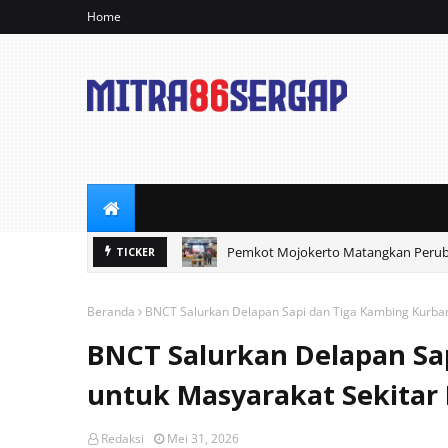
Home
Pemkot Mojokerto Matangkan Perub
TICKER
Hadiri Giri Pancasuar Awards 2026, 
Beranda
BNCT Salurkan Delapan Sapi dan Tiga Kambing Kurba
BNCT Salurkan Delapan Sa
untuk Masyarakat Sekitar
Redaksi
Mei 31, 2026