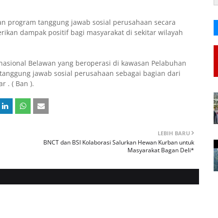
 program tanggung jawab sosial perusahaan secara
ikan dampak positif bagi masyarakat di sekitar wilayah
nasional Belawan yang beroperasi di kawasan Pelabuhan
tanggung jawab sosial perusahaan sebagai bagian dari
 . ( Ban ).
LEBIH BARU
BNCT dan BSI Kolaborasi Salurkan Hewan Kurban untuk
Masyarakat Bagan Deli*