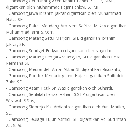
- Gampong Geudubang Aceh Khairul Fahmi, S.STP, MAP,
digantikan oleh Muhammad Fajar Fahlevi, S.Tr.IP.
- Gampong Jawa Ibrahim Jakfar digantikan oleh Muhammad
Hatta SE,
- Gampong Buket Meudang Ara Ners Safrizal M.Kep digantikan
Muhammad Jamil S.Kom.I,
- Gampong Matang Setui Marjoni, SH, digantikan Ibrahim
Jakfar, SE.
- Gampong Seuriget Eddyanto digantikan oleh Nugroho,
- Gampong Matang Cengai Ardiansyah, SH, digantikan Reza
Permana SE,
- Gampong Meurandeh Amar Akbar SE digantikan Risdianto,
- Gampong Pondok Kemuning Ibnu Hajar digantikan Saifuddin
Zuhri SE.
- Gampong Asam Petik Sri Wati digantikan oleh Suhardi,
- Gampong Seulalah Ferizal Azhari, S.STP digantikan oleh
Wirawati S.Sos,
- Gampong Sidorejo Kiki Ardianto digantikan oleh Yuni Mariko,
SE,
- Gampong Teulaga Tujuh Asmidi, SE, digantikan Adi Sudirman
As, S.Pd.