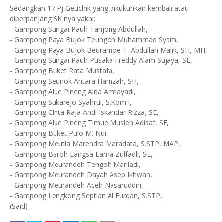
Sedangkan 17 Pj Geuchik yang dikukuhkan kembali atau
diperpanjang SK nya yakni:
- Gampong Sungai Pauh Tanjong Abdullah,
- Gampong Paya Bujok Teungoh Muhammad Syam,
- Gampong Paya Bujok Beuramoe T. Abdullah Malik, SH, MH,
- Gampong Sungai Pauh Pusaka Freddy Alam Sujaya, SE,
- Gampong Buket Rata Mustafa,
- Gampong Seunok Antara Hamzah, SH,
- Gampong Alue Pineng Alna Armayadi,
- Gampong Sukarejo Syahrul, S.Kom.I,
- Gampong Cinta Raja Andi Iskandar Rizza, SE,
- Gampong Alue Pineng Timue Musleh Adisaf, SE,
- Gampong Buket Pulo M. Nur.
- Gampong Meutia Marendra Maradata, S.STP, MAP,
- Gampong Baroh Langsa Lama Zulfadli, SE,
- Gampong Meurandeh Tengoh Marliadi,
- Gampong Meurandeh Dayah Asep Ikhwan,
- Gampong Meurandeh Aceh Nasaruddin,
- Gampong Lengkong Septian Al Furqan, S.STP,.
(Said)