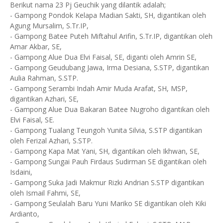
Berikut nama 23 Pj Geuchik yang dilantik adalah;
- Gampong Pondok Kelapa Madian Sakti, SH, digantikan oleh
Agung Mursalim, S.Tr.IP,
- Gampong Batee Puteh Miftahul Arifin, S.Tr.IP, digantikan oleh
Amar Akbar, SE,
- Gampong Alue Dua Elvi Faisal, SE, diganti oleh Amrin SE,
- Gampong Geudubang Jawa, Irma Desiana, S.STP, digantikan
Aulia Rahman, S.STP.
- Gampong Serambi Indah Amir Muda Arafat, SH, MSP,
digantikan Azhari, SE,
- Gampong Alue Dua Bakaran Batee Nugroho digantikan oleh
Elvi Faisal, SE.
- Gampong Tualang Teungoh Yunita Silvia, S.STP digantikan
oleh Ferizal Azhari, S.STP.
- Gampong Kapa Mat Yani, SH, digantikan oleh Ikhwan, SE,
- Gampong Sungai Pauh Firdaus Sudirman SE digantikan oleh
Isdaini,
- Gampong Suka Jadi Makmur Rizki Andrian S.STP digantikan
oleh Ismail Fahmi, SE,
- Gampong Seulalah Baru Yuni Mariko SE digantikan oleh Kiki
Ardianto,