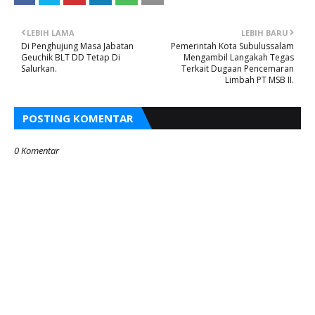
LEBIH LAMA
LEBIH BARU
Di Penghujung Masa Jabatan
Pemerintah Kota Subulussalam
Geuchik BLT DD Tetap Di
Mengambil Langakah Tegas
Salurkan.
Terkait Dugaan Pencemaran
Limbah PT MSB II.
POSTING KOMENTAR
0 Komentar