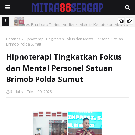
Kapolres Batubara Terima Audiensi Majelis Kedatukan Melayu
Polres Tebingtinggi Amankan Pengedar Sabu di Jalan Soekarno-
Beranda
Hipnoterapi Tingkatkan Fokus dan Mental Personel Satuan
Hatta
Brimob Polda Sumut
Hipnoterapi Tingkatkan Fokus
dan Mental Personel Satuan
Brimob Polda Sumut
Redaksi
Mei 09, 2025