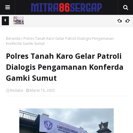
Kapolres Batubara Terima Audiensi Majelis Kedatukan Melayu
Polres Tebingtinggi Amankan Pengedar Sabu di Jalan Soekarno-
Beranda
Polres Tanah Karo Gelar Patroli Dialogis Pengamanan
Hatta
Konferda Gamki Sumut
Polres Tanah Karo Gelar Patroli
Dialogis Pengamanan Konferda
Gamki Sumut
Redaksi
Maret 16, 2025