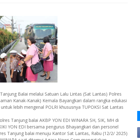
njung Balai melalui Satuan Lalu Lintas (Sat Lantas) Polres
(Taman Kanak-Kanak) Kemala Bayangkari dalam rangka edukasi
erta untuk lebih mengenal POLRI khususnya TUPOKSI Sat Lantas
polres Tanjung balai AKBP YON EDI WINARA SH, SIK, MH di
 KIKI YON EDI bersama pengurus Bhayangkari dan personel
es Tanjung balai menuju Kantor Sat Lantas, Rabu (12/2/ 2025)
I WINARA saat ditemui Agara News.Com mengatakan,