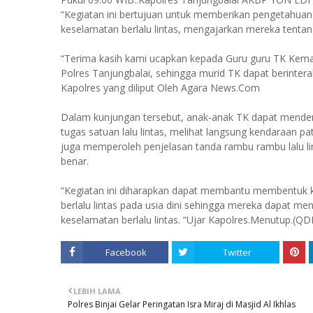
“Kegiatan ini bertujuan untuk memberikan pengetahua
keselamatan berlalu lintas, mengajarkan mereka tentang 
“Terima kasih kami ucapkan kepada Guru guru TK Kem
Polres Tanjungbalai, sehingga murid TK dapat berintera
Kapolres yang diliput Oleh Agara News.Com
Dalam kunjungan tersebut, anak-anak TK dapat menden
tugas satuan lalu lintas, melihat langsung kendaraan patr
juga memperoleh penjelasan tanda rambu rambu lalu lin
benar.
“Kegiatan ini diharapkan dapat membantu membentuk 
berlalu lintas pada usia dini sehingga mereka dapat men
keselamatan berlalu lintas. “Ujar Kapolres.Menutup.(QD
Facebook
Twitter
LEBIH LAMA
Polres Binjai Gelar Peringatan Isra Miraj di Masjid Al Ikhlas