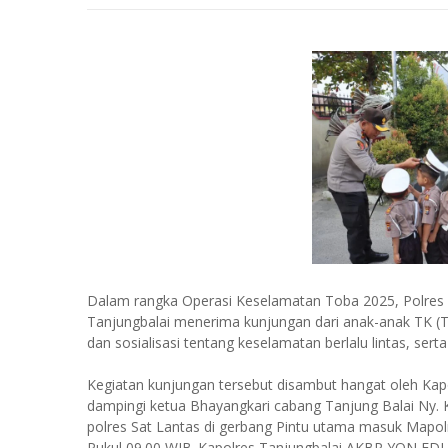
Dalam rangka Operasi Keselamatan Toba 2025, Polres Ta
Tanjungbalai menerima kunjungan dari anak-anak TK 
dan sosialisasi tentang keselamatan berlalu lintas, s
Kegiatan kunjungan tersebut disambut hangat oleh Ka
dampingi ketua Bhayangkari cabang Tanjung Balai Ny.
polres Sat Lantas di gerbang Pintu utama masuk Mapolr
Pukul 09.00 WIB..Kapolres Tanjungbalai AKBP YON ED