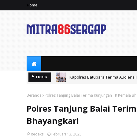
Home
Kapolres Batubara Terima Audiensi
TICKER
Polres Tebingtinggi Amankan Penged
Beranda
Polres Tanjung Balai Terima Kunjungan TK Kemala Bh
Polres Tanjung Balai Ter
Bhayangkari
Redaksi
Februari 13, 2025