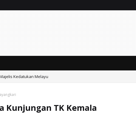
 Majelis Kedatukan Melayu
ar Sabu di Jalan Soekarno-Hatta
ayangkari
ima Kunjungan TK Kemala