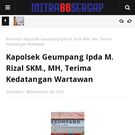
2026 .
Buka Rakor Pencegahan dan Penanggulangan Fraud, Wabup Alif
Beranda
Dorong Perkuat Sistem JKN.
Kapolsek Geumpang Ipda M. Rizal SKM., MH, Terima
Kedatangan Wartawan
Kapolsek Geumpang Ipda M.
Rizal SKM., MH, Terima
Kedatangan Wartawan
Redaksi
Desember 08, 2024