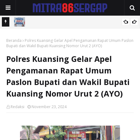
Gang
Ketua Dpc partai Demokrat H.Juli Sawitma.SH,MH Mendukung
Beranda
Penuh Membuat kegiatan Lomba Rakyat Gelar "Pidato AHY Muda
Polres Kuansing Gelar Apel Pengamanan Rapat Umum Paslon
Bupati dan Wakil Bupati Kuansing Nomor Urut 2 (AYO)
2026
Polres Kuansing Gelar Apel
Pengamanan Rapat Umum
Paslon Bupati dan Wakil Bupati
Kuansing Nomor Urut 2 (AYO)
Redaksi
November 23, 2024