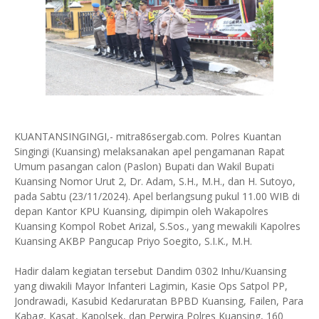
KUANTANSINGINGI,- mitra86sergab.com. Polres Kuantan
Singingi (Kuansing) melaksanakan apel pengamanan Rapat
Umum pasangan calon (Paslon) Bupati dan Wakil Bupati
Kuansing Nomor Urut 2, Dr. Adam, S.H., M.H., dan H. Sutoyo,
pada Sabtu (23/11/2024). Apel berlangsung pukul 11.00 WIB di
depan Kantor KPU Kuansing, dipimpin oleh Wakapolres
Kuansing Kompol Robet Arizal, S.Sos., yang mewakili Kapolres
Kuansing AKBP Pangucap Priyo Soegito, S.I.K., M.H.
Hadir dalam kegiatan tersebut Dandim 0302 Inhu/Kuansing
yang diwakili Mayor Infanteri Lagimin, Kasie Ops Satpol PP,
Jondrawadi, Kasubid Kedaruratan BPBD Kuansing, Failen, Para
Kabag, Kasat, Kapolsek, dan Perwira Polres Kuansing, 160