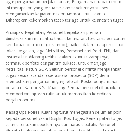
agar pengamanan berjalan lancar, Pengamanan rapat umum
ini merupakan yang kedua setelah sebelumnya sukses
mengamankan kegiatan Paslon Nomor Urut 1 dan 3.
Diharapkan kekompakan tetap terjaga untuk kelancaran tugas.
Antisipasi Kejahatan, Personel berpakaian preman
diinstruksikan memantau tindak kejahatan, terutama pencurian
kendaraan bermotor (curanmor), baik di dalam maupun di luar
lokasi kegiatan, Jaga Netralitas, Personel dari Polri, TNI, dan
instansi lain dilarang terlibat dalam aktivitas kampanye,
termasuk berfoto dengan tim sukses, untuk menjaga
netralitas, Patuhi SOP, Seluruh personel diminta menjalankan
tugas sesuai standar operasional prosedur (SOP) demi
memastikan pengamanan yang efektif. Posko pengamanan
berada di Kantor KPU Kuansing. Semua personel diharapkan
memberikan laporan rutin untuk memastikan koordinasi
berjalan optimal.
Kabag Ops Polres Kuansing turut menegaskan sejumlah poin
kepada personel yakni Disiplin Pos Tugas: Penempatan tugas
telah ditentukan sebelumnya dan harus dipatuhi. Personel
diminta tidak meninggalkan pos tanpa izin. Hadir di Lokasi: