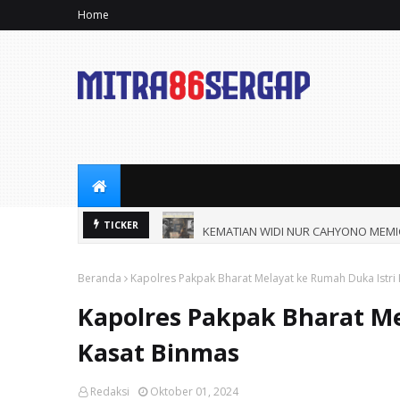
Home
uhi.
KEMATIAN WIDI NUR CAHYONO MEMI
TICKER
Beranda
Kapolres Pakpak Bharat Melayat ke Rumah Duka Istri
Kapolres Pakpak Bharat Me
Kasat Binmas
Redaksi
Oktober 01, 2024