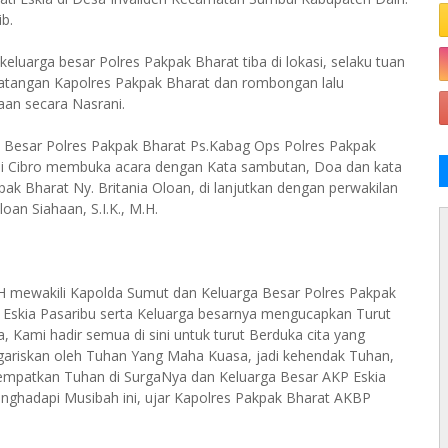
b.
eluarga besar Polres Pakpak Bharat tiba di lokasi, selaku tuan
tangan Kapolres Pakpak Bharat dan rombongan lalu
an secara Nasrani.
 Besar Polres Pakpak Bharat Ps.Kabag Ops Polres Pakpak
ani Cibro membuka acara dengan Kata sambutan, Doa dan kata
k Bharat Ny. Britania Oloan, di lanjutkan dengan perwakilan
n Siahaan, S.I.K., M.H.
.H mewakili Kapolda Sumut dan Keluarga Besar Polres Pakpak
 Eskia Pasaribu serta Keluarga besarnya mengucapkan Turut
, Kami hadir semua di sini untuk turut Berduka cita yang
gariskan oleh Tuhan Yang Maha Kuasa, jadi kehendak Tuhan,
tempatkan Tuhan di SurgaNya dan Keluarga Besar AKP Eskia
nghadapi Musibah ini, ujar Kapolres Pakpak Bharat AKBP