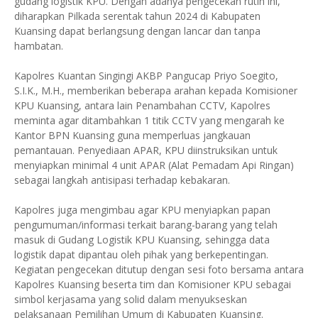
gudang logistik KPU. Dengan adanya pengecekan rutin ini,
diharapkan Pilkada serentak tahun 2024 di Kabupaten
Kuansing dapat berlangsung dengan lancar dan tanpa
hambatan.
Kapolres Kuantan Singingi AKBP Pangucap Priyo Soegito,
S.I.K., M.H., memberikan beberapa arahan kepada Komisioner
KPU Kuansing, antara lain Penambahan CCTV, Kapolres
meminta agar ditambahkan 1 titik CCTV yang mengarah ke
Kantor BPN Kuansing guna memperluas jangkauan
pemantauan. Penyediaan APAR, KPU diinstruksikan untuk
menyiapkan minimal 4 unit APAR (Alat Pemadam Api Ringan)
sebagai langkah antisipasi terhadap kebakaran.
Kapolres juga mengimbau agar KPU menyiapkan papan
pengumuman/informasi terkait barang-barang yang telah
masuk di Gudang Logistik KPU Kuansing, sehingga data
logistik dapat dipantau oleh pihak yang berkepentingan.
Kegiatan pengecekan ditutup dengan sesi foto bersama antara
Kapolres Kuansing beserta tim dan Komisioner KPU sebagai
simbol kerjasama yang solid dalam menyukseskan
pelaksanaan Pemilihan Umum di Kabupaten Kuansing.