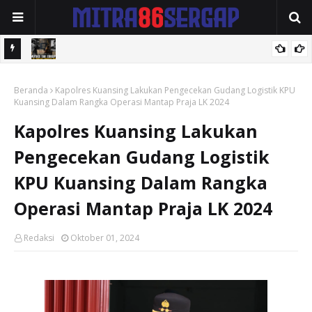
dan
KEMATIAN WIDI NUR CAHYONO MEMICU GELOMBANG TUNTUTAN
amaian
Beranda
PUBLIK: MUTASI DIANGGAP TAK MENJAWAB PERTANYAAN HUKUM,
Kapolres Kuansing Lakukan Pengecekan Gudang Logistik KPU
Kuansing Dalam Rangka Operasi Mantap Praja LK 2024
DESAKAN PROSES PIDANA MENGUAT.
Kapolres Kuansing Lakukan
Pengecekan Gudang Logistik
KPU Kuansing Dalam Rangka
Operasi Mantap Praja LK 2024
Redaksi
Oktober 01, 2024