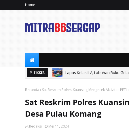
Home
Lapas Kelas II A, Labuhan Ruku Gel
TICKER
*ForPAS Bantah PT MMS: IUP Eksplor
Beranda
Sat Reskrim Polres Kuansing Mengecek Aktivitas PETI
Sat Reskrim Polres Kuansin
Desa Pulau Komang
Redaksi
Mei 11, 2024