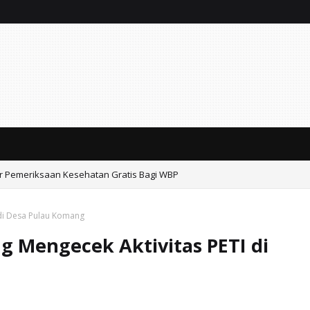
ar Pemeriksaan Kesehatan Gratis Bagi WBP
asi Bukan Cek Kosong, tapi Pintu Masuk Operasi Produksi*
 di Desa Pulau Komang
g Mengecek Aktivitas PETI di