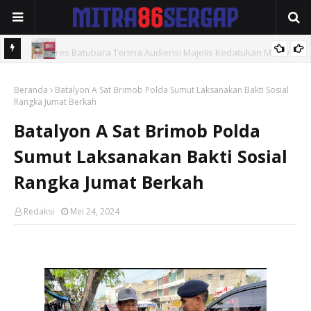
Kapolres Batubara Terima Audiensi Majelis Kedatukan Melayu
Polres Tebingtinggi Amankan Pengedar Sabu di Jalan Soekarno-
Beranda
Batalyon A Sat Brimob Polda Sumut Laksanakan Bakti Sosial
Hatta
Rangka Jumat Berkah
Batalyon A Sat Brimob Polda
Sumut Laksanakan Bakti Sosial
Rangka Jumat Berkah
Redaksi
Mei 24, 2024