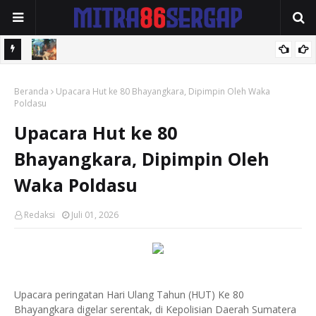
e 357
Polres Sergai Berkolaborasi Polsek Perbaungan Laksanakan
Beranda
Giat GSN di Dusun Berkah Desa Bingkat
Upacara Hut ke 80 Bhayangkara, Dipimpin Oleh Waka
Poldasu
Upacara Hut ke 80
Bhayangkara, Dipimpin Oleh
Waka Poldasu
Redaksi
Juli 01, 2026
Upacara peringatan Hari Ulang Tahun (HUT) Ke 80
Bhayangkara digelar serentak, di Kepolisian Daerah Sumatera