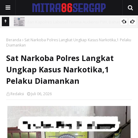
Isu
Pengerjaan Revitalisasi Sekolah SMPN 45 ,Dan SMP 33 Terkesan
Beranda
Asal Jadi Diduga Kadis Manipulasi Anggaran .
Sat Narkoba Polres Langkat Ungkap Kasus Narkotika,1 Pelaku
Diamankan
Sat Narkoba Polres Langkat
Ungkap Kasus Narkotika,1
Pelaku Diamankan
Redaksi
Juli 06, 2026