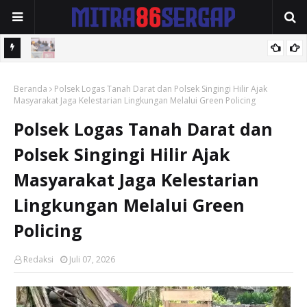
Kapolres Batubara Terima Audiensi Majelis Kedatukan Melayu
Polres Tebingtinggi Amankan Pengedar Sabu di Jalan Soekarno-
Beranda
Polsek Logas Tanah Darat dan Polsek Singingi Hilir Ajak
Hatta
Masyarakat Jaga Kelestarian Lingkungan Melalui Green Policing
Polsek Logas Tanah Darat dan
Polsek Singingi Hilir Ajak
Masyarakat Jaga Kelestarian
Lingkungan Melalui Green
Policing
Redaksi
Juli 07, 2026