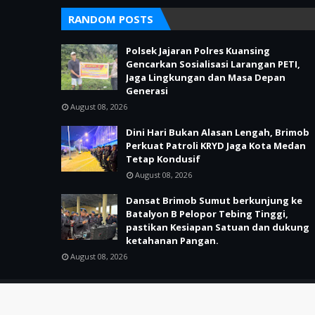
RANDOM POSTS
Polsek Jajaran Polres Kuansing
Gencarkan Sosialisasi Larangan PETI,
Jaga Lingkungan dan Masa Depan
Generasi
August 08, 2026
Dini Hari Bukan Alasan Lengah, Brimob
Perkuat Patroli KRYD Jaga Kota Medan
Tetap Kondusif
August 08, 2026
Dansat Brimob Sumut berkunjung ke
Batalyon B Pelopor Tebing Tinggi,
pastikan Kesiapan Satuan dan dukung
ketahanan Pangan.
August 08, 2026
SUPPORT BY PIXINDON
Copyright ©
2026
MITRA 86 SERGAP