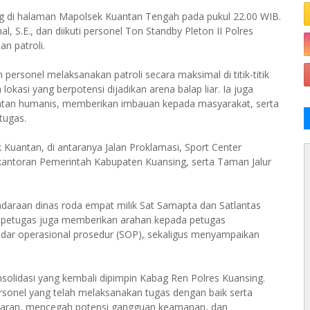
ng di halaman Mapolsek Kuantan Tengah pada pukul 22.00 WIB.
 S.E., dan diikuti personel Ton Standby Pleton II Polres
n patroli.
rsonel melaksanakan patroli secara maksimal di titik-titik
kasi yang berpotensi dijadikan arena balap liar. Ia juga
tan humanis, memberikan imbauan kepada masyarakat, serta
tugas.
k Kuantan, di antaranya Jalan Proklamasi, Sport Center
kantoran Pemerintah Kabupaten Kuansing, serta Taman Jalur
daraan dinas roda empat milik Sat Samapta dan Satlantas
, petugas juga memberikan arahan kepada petugas
dar operasional prosedur (SOP), sekaligus menyampaikan
onsolidasi yang kembali dipimpin Kabag Ren Polres Kuansing.
rsonel yang telah melaksanakan tugas dengan baik serta
garan, mencegah potensi gangguan keamanan, dan