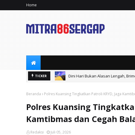
Home
Dini Hari Bukan Alasan Lengah, Bri
TICKER
Beranda
Polres Kuansing Tingkatkan Patroli KRYD, Jaga Kamti
Polres Kuansing Tingkatkan
Kamtibmas dan Cegah Bala
Redaksi
Juli 05, 2026