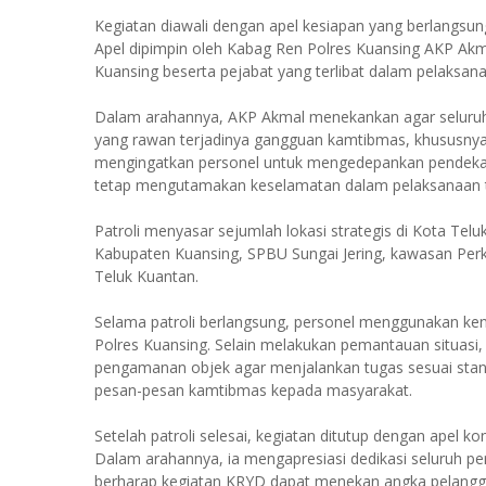
Kegiatan diawali dengan apel kesiapan yang berlangsu
Apel dipimpin oleh Kabag Ren Polres Kuansing AKP Akmal,
Kuansing beserta pejabat yang terlibat dalam pelaksanaa
Dalam arahannya, AKP Akmal menekankan agar seluruh pe
yang rawan terjadinya gangguan kamtibmas, khususnya lo
mengingatkan personel untuk mengedepankan pendeka
tetap mengutamakan keselamatan dalam pelaksanaan 
Patroli menyasar sejumlah lokasi strategis di Kota Telu
Kabupaten Kuansing, SPBU Sungai Jering, kawasan Per
Teluk Kuantan.
Selama patroli berlangsung, personel menggunakan ken
Polres Kuansing. Selain melakukan pemantauan situasi
pengamanan objek agar menjalankan tugas sesuai stan
pesan-pesan kamtibmas kepada masyarakat.
Setelah patroli selesai, kegiatan ditutup dengan apel k
Dalam arahannya, ia mengapresiasi dedikasi seluruh pe
berharap kegiatan KRYD dapat menekan angka pelang