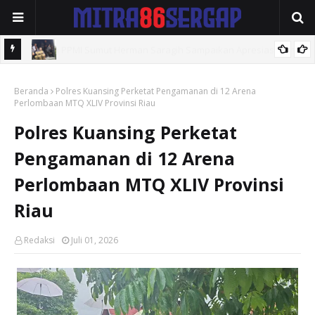
 dan
Rindam I/BB Pematang Siantar Adakan Seleksi Pemuda Komcad
snya
Beranda
Polres Kuansing Perketat Pengamanan di 12 Arena
Perlombaan MTQ XLIV Provinsi Riau
Polres Kuansing Perketat
Pengamanan di 12 Arena
Perlombaan MTQ XLIV Provinsi
Riau
Redaksi
Juli 01, 2026