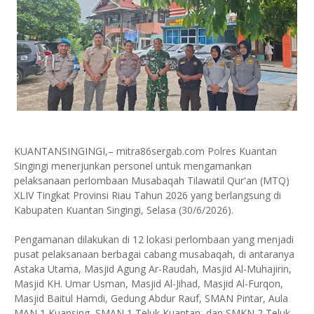
KUANTANSINGINGI,– mitra86sergab.com Polres Kuantan
Singingi menerjunkan personel untuk mengamankan
pelaksanaan perlombaan Musabaqah Tilawatil Qur'an (MTQ)
XLIV Tingkat Provinsi Riau Tahun 2026 yang berlangsung di
Kabupaten Kuantan Singingi, Selasa (30/6/2026).
Pengamanan dilakukan di 12 lokasi perlombaan yang menjadi
pusat pelaksanaan berbagai cabang musabaqah, di antaranya
Astaka Utama, Masjid Agung Ar-Raudah, Masjid Al-Muhajirin,
Masjid KH. Umar Usman, Masjid Al-Jihad, Masjid Al-Furqon,
Masjid Baitul Hamdi, Gedung Abdur Rauf, SMAN Pintar, Aula
MAN 1 Kuansing, SMAN 1 Teluk Kuantan, dan SMKN 2 Teluk