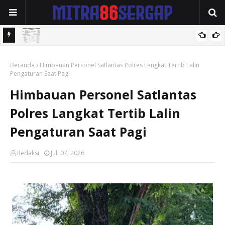
 Utara
MANAJEMEN RSUDYA TAPAKTUAN MERUBAH SK DEWAN
Beranda
PENGAWAS 2025 — DUGAAN NEPOTISME MELULUHKAN ACEH
Himbauan Personel Satlantas Polres Langkat Tertib Lalin
Pengaturan Saat Pagi
SELATAN
Himbauan Personel Satlantas
Polres Langkat Tertib Lalin
Pengaturan Saat Pagi
Redaksi
Juli 07, 2026