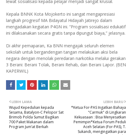
lewat sosialisasi kepada pelajar menjadi sangat krusial.
Kepala BNNK Kota Mojokerto ini sangat mengapresiasi
langkah progresif MA Bidayatul Hidayah Jatirejo dalam
mengadakan kegiatan P4GN ini. “Program sosialisasi edukatif
ini dilaksanakan secara gratis tanpa dipungut biaya,” jelasnya.
Di akhir pemaparan, Ka BNN mengajak seluruh elemen
sekolah untuk bergandengan tangan melakukan aksi bela
negara dengan menolak peredaran narkotika melalui gerakan
3 Berani: Berani Tolak, Berani Rehab, dan Berani Lapor. (BEN
KAPERWIL)
LEBIH LAMA
LEBIH BARU
Wujud Kepedulian kepada
*Ketua For-PAS Ingatkan Bahaya
Sesama, Batalyon-C Pelopor Sat
"Carmuk" di Lingkaran
Brimob Polda Sumut Bagikan
Kekuasaan : Bisa Menyesatkan
700 Paket Makanan dalam
Pemimpin*Ketua Forum Peduli
Program Jum’at Berkah
Aceh Selatan (For-PAS), T.
Sukandi, mengingatkan para