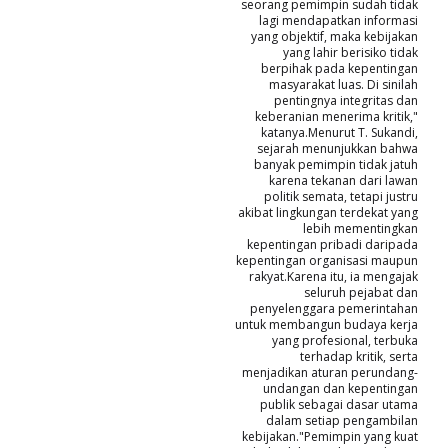
seorang pemimpin sudah tidak
lagi mendapatkan informasi
yang objektif, maka kebijakan
yang lahir berisiko tidak
berpihak pada kepentingan
masyarakat luas. Di sinilah
pentingnya integritas dan
keberanian menerima kritik,"
katanya.Menurut T. Sukandi,
sejarah menunjukkan bahwa
banyak pemimpin tidak jatuh
karena tekanan dari lawan
politik semata, tetapi justru
akibat lingkungan terdekat yang
lebih mementingkan
kepentingan pribadi daripada
kepentingan organisasi maupun
rakyat.Karena itu, ia mengajak
seluruh pejabat dan
penyelenggara pemerintahan
untuk membangun budaya kerja
yang profesional, terbuka
terhadap kritik, serta
menjadikan aturan perundang-
undangan dan kepentingan
publik sebagai dasar utama
dalam setiap pengambilan
kebijakan."Pemimpin yang kuat