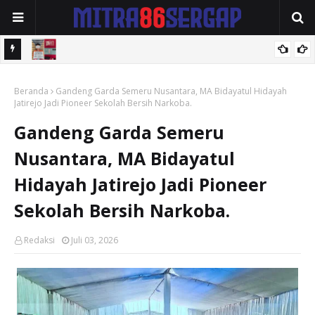
elayu
Polres Tebingtinggi Amankan Pengedar Sabu di Jalan Soekarno-
Beranda
Hatta
Gandeng Garda Semeru Nusantara, MA Bidayatul Hidayah
Jatirejo Jadi Pioneer Sekolah Bersih Narkoba.
Gandeng Garda Semeru
Nusantara, MA Bidayatul
Hidayah Jatirejo Jadi Pioneer
Sekolah Bersih Narkoba.
Redaksi
Juli 03, 2026