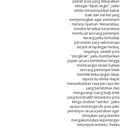
adalah pola yang diibaratkan
sebagai "kipas angin", yakni
selalu menyampaikan kabar
baik dan hal-hal yang
menyenangkan agar pemimpin
merasa nyaman. Menurutnya,
kondisi tersebut berpotensi
membuat seorang pemimpin
kurang peka terhadap
persoalan yang sebenarnya
terjadi di lapangan.Kedua,
lanjutnya, adalah pola
"dongkrak", yaitu memberikan
pujian secara berlebihan hingga
membangun kesan bahwa
seorang pemimpin tidak
memiliki kekurangan.Sikap
seperti itu dinilai dapat
menumbuhkan rasa percaya diri
yang berlebihan dan
mengurangi ruang bagi kritik
yang konstruktif.Sementara pola
ketiga disebut "setrika", yakni
upaya memengaruhi pola pikir
pemimpin secara perlahan agar
kebijakan yang diambil
mengakomodasi kepentingan
kelompok tertentu."Ketika