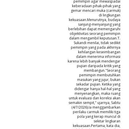
pemimpin agar mewaspadai
keberadaan pihak-pihak yang
gemar mencari muka (carmuk)
di lingkungan
kekuasaan.Menurutnya, budaya
sanjung-menyanjung yang
berlebihan dapat memengaruhi
objektivitas seorang pemimpin
dalam mengambil keputusan.T.
Sukandi menilai, tidak sedikit
pemimpin yang pada akhirnya
kehilangan keseimbangan
dalam menerima informasi
karena lebih banyak mendengar
pujian daripada kritik yang
membangun."Seorang
pemimpin membutuhkan
masukan yang jujur, bukan
sekadar pujian. Ketika yang
didengar hanya hal-hal yang
menyenangkan, maka ruang
untuk evaluasi dan koreksi akan
semakin sempit," ujarnya, Sabtu
(4/7/2026).Ia menggambarkan
perilaku carmuk memiliki tiga
pola yang kerap muncul di
sekitar lingkaran
kekuasaan.Pertama, kata dia,