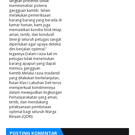
langkah preventif untuk
meminimalisir potensi
gangguan kamtib. Selain
melakukan pemeriksaan
barang-barang yang berada di
kamar hunian, kami juga
memastikan kondisi blok tetap
aman, tertib, dan kondusif.
Sinergi seluruh petugas sangat
diperlukan agar upaya deteksi
dini berjalan optimal,”
tegasnya.Dalam razia kali ini
petugas tidak menemukan
barang apapun yang dapat
memicu gangguan
Kamtib.Melalui razia insidentil
yang dilakukan berkelanjutan,
Rutan Klas I Labuhan Deli terus
memperkuat komitmennya
dalam mewujudkan lingkungan
Pemasyarakatan yang aman,
tertib, dan mendukung
pelaksanaan pembinaan
optimal bagi seluruh Warga
Binaan.(QDRI)
POSTING KOMENTAR