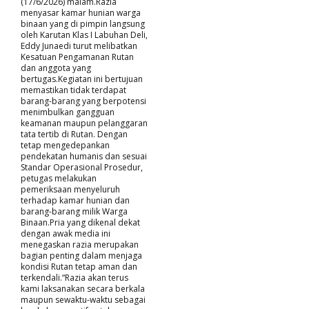
(17/6/2026) malam.Razia
menyasar kamar hunian warga
binaan yang di pimpin langsung
oleh Karutan Klas I Labuhan Deli,
Eddy Junaedi turut melibatkan
Kesatuan Pengamanan Rutan
dan anggota yang
bertugas.Kegiatan ini bertujuan
memastikan tidak terdapat
barang-barang yang berpotensi
menimbulkan gangguan
keamanan maupun pelanggaran
tata tertib di Rutan. Dengan
tetap mengedepankan
pendekatan humanis dan sesuai
Standar Operasional Prosedur,
petugas melakukan
pemeriksaan menyeluruh
terhadap kamar hunian dan
barang-barang milik Warga
Binaan.Pria yang dikenal dekat
dengan awak media ini
menegaskan razia merupakan
bagian penting dalam menjaga
kondisi Rutan tetap aman dan
terkendali.“Razia akan terus
kami laksanakan secara berkala
maupun sewaktu-waktu sebagai