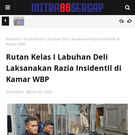
Kapolda Sulsel Buka Giat Training of Trainer "Paham Ai"
Polrestabes Medan Musnahkan BB Narkotika Jaringan Malaysia -
Beranda
Rutan Kelas I Labuhan Deli Laksanakan Razia Insidentil di
Indonesia
Kamar WBP
Rutan Kelas I Labuhan Deli
Laksanakan Razia Insidentil di
Kamar WBP
Redaksi
Juni 20, 2026