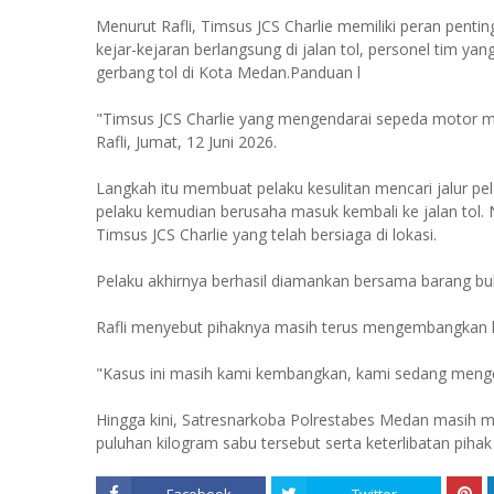
Menurut Rafli, Timsus JCS Charlie memiliki peran pent
kejar-kejaran berlangsung di jalan tol, personel tim 
gerbang tol di Kota Medan.Panduan l
"Timsus JCS Charlie yang mengendarai sepeda motor me
Rafli, Jumat, 12 Juni 2026.
Langkah itu membuat pelaku kesulitan mencari jalur pel
pelaku kemudian berusaha masuk kembali ke jalan tol. 
Timsus JCS Charlie yang telah bersiaga di lokasi.
Pelaku akhirnya berhasil diamankan bersama barang buk
Rafli menyebut pihaknya masih terus mengembangkan ka
"Kasus ini masih kami kembangkan, kami sedang mengejar
Hingga kini, Satresnarkoba Polrestabes Medan masih m
puluhan kilogram sabu tersebut serta keterlibatan piha
Facebook
Twitter