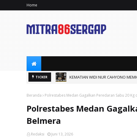
Home
uhi.
KEMATIAN WIDI NUR CAHYONO MEMI
TICKER
Beranda
Polrestabes Medan Gagalkan Peredaran Sabu 20 Kg d
Polrestabes Medan Gagalka
Belmera
Redaksi
Juni 13, 2026