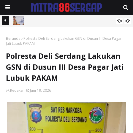
2026 .
Buka Rakor Pencegahan dan Penanggulangan Fraud, Wabup Alif
Beranda
Dorong Perkuat Sistem JKN.
Polresta Deli Serdang Lakukan GSN di Dusun III Desa Pagar
Jati Lubuk PAKAM
Polresta Deli Serdang Lakukan
GSN di Dusun III Desa Pagar Jati
Lubuk PAKAM
Redaksi
Juni 19, 2026