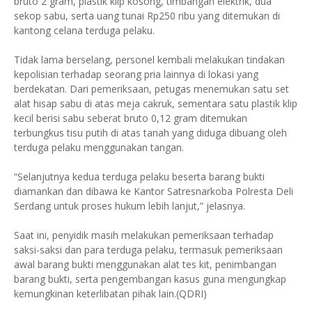
bruto 2 gram, plastik klip kosong, timbangan elektrik, dua
sekop sabu, serta uang tunai Rp250 ribu yang ditemukan di
kantong celana terduga pelaku.
Tidak lama berselang, personel kembali melakukan tindakan
kepolisian terhadap seorang pria lainnya di lokasi yang
berdekatan. Dari pemeriksaan, petugas menemukan satu set
alat hisap sabu di atas meja cakruk, sementara satu plastik klip
kecil berisi sabu seberat bruto 0,12 gram ditemukan
terbungkus tisu putih di atas tanah yang diduga dibuang oleh
terduga pelaku menggunakan tangan.
“Selanjutnya kedua terduga pelaku beserta barang bukti
diamankan dan dibawa ke Kantor Satresnarkoba Polresta Deli
Serdang untuk proses hukum lebih lanjut,” jelasnya.
Saat ini, penyidik masih melakukan pemeriksaan terhadap
saksi-saksi dan para terduga pelaku, termasuk pemeriksaan
awal barang bukti menggunakan alat tes kit, penimbangan
barang bukti, serta pengembangan kasus guna mengungkap
kemungkinan keterlibatan pihak lain.(QDRI)