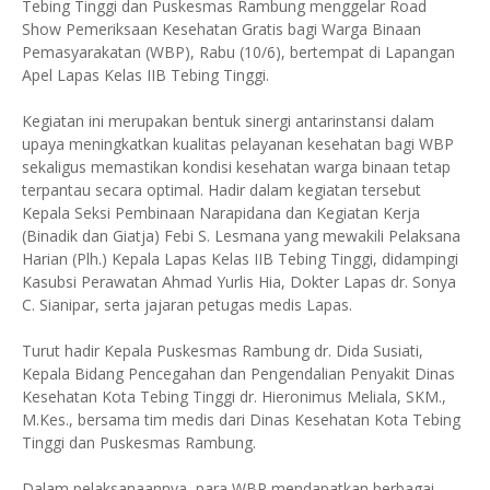
Tebing Tinggi dan Puskesmas Rambung menggelar Road
Show Pemeriksaan Kesehatan Gratis bagi Warga Binaan
Pemasyarakatan (WBP), Rabu (10/6), bertempat di Lapangan
Apel Lapas Kelas IIB Tebing Tinggi.
Kegiatan ini merupakan bentuk sinergi antarinstansi dalam
upaya meningkatkan kualitas pelayanan kesehatan bagi WBP
sekaligus memastikan kondisi kesehatan warga binaan tetap
terpantau secara optimal. Hadir dalam kegiatan tersebut
Kepala Seksi Pembinaan Narapidana dan Kegiatan Kerja
(Binadik dan Giatja) Febi S. Lesmana yang mewakili Pelaksana
Harian (Plh.) Kepala Lapas Kelas IIB Tebing Tinggi, didampingi
Kasubsi Perawatan Ahmad Yurlis Hia, Dokter Lapas dr. Sonya
C. Sianipar, serta jajaran petugas medis Lapas.
Turut hadir Kepala Puskesmas Rambung dr. Dida Susiati,
Kepala Bidang Pencegahan dan Pengendalian Penyakit Dinas
Kesehatan Kota Tebing Tinggi dr. Hieronimus Meliala, SKM.,
M.Kes., bersama tim medis dari Dinas Kesehatan Kota Tebing
Tinggi dan Puskesmas Rambung.
Dalam pelaksanaannya, para WBP mendapatkan berbagai