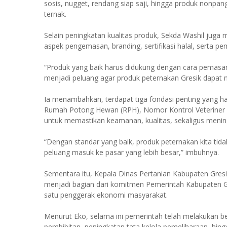
sosis, nugget, rendang siap saji, hingga produk nonpan
ternak.
Selain peningkatan kualitas produk, Sekda Washil jug
aspek pengemasan, branding, sertifikasi halal, serta p
“Produk yang baik harus didukung dengan cara pemasar
menjadi peluang agar produk peternakan Gresik dapat m
Ia menambahkan, terdapat tiga fondasi penting yang ha
Rumah Potong Hewan (RPH), Nomor Kontrol Veteriner (NK
untuk memastikan keamanan, kualitas, sekaligus meni
“Dengan standar yang baik, produk peternakan kita tida
peluang masuk ke pasar yang lebih besar,” imbuhnya.
Sementara itu, Kepala Dinas Pertanian Kabupaten Gresi
menjadi bagian dari komitmen Pemerintah Kabupaten G
satu penggerak ekonomi masyarakat.
Menurut Eko, selama ini pemerintah telah melakukan b
pembibitan, peningkatan tata kelola pemeliharaan, h