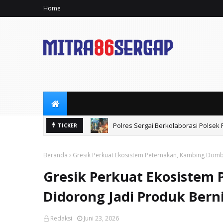
Home
Polres Sergai Berkolaborasi Polse
TICKER
Beranda
Gresik Perkuat Ekosistem Peternakan, Kambing Domb
Gresik Perkuat Ekosistem
Didorong Jadi Produk Bern
Redaksi
Juni 23, 2026