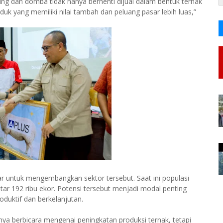
ambing dan domba tidak hanya berhenti dijual dalam bentuk ternak
uk yang memiliki nilai tambah dan peluang pasar lebih luas,”
ar untuk mengembangkan sektor tersebut. Saat ini populasi
ar 192 ribu ekor. Potensi tersebut menjadi modal penting
duktif dan berkelanjutan.
ya berbicara mengenai peningkatan produksi ternak, tetapi