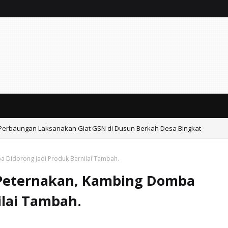
k Perbaungan Laksanakan Giat GSN di Dusun Berkah Desa Bingkat
a Didorong Jadi Produk Bernilai Tambah.
 Peternakan, Kambing Domba
ilai Tambah.