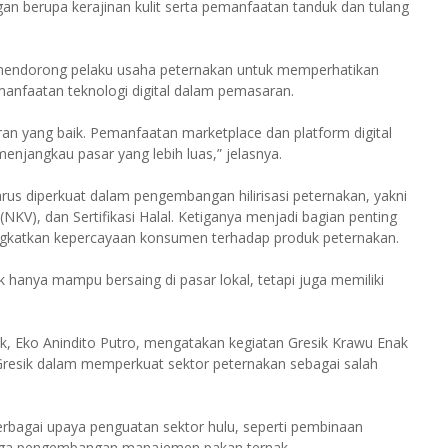
gan berupa kerajinan kulit serta pemanfaatan tanduk dan tulang
a mendorong pelaku usaha peternakan untuk memperhatikan
emanfaatan teknologi digital dalam pemasaran.
an yang baik. Pemanfaatan marketplace dan platform digital
enjangkau pasar yang lebih luas,” jelasnya.
rus diperkuat dalam pengembangan hilirisasi peternakan, yakni
V), dan Sertifikasi Halal. Ketiganya menjadi bagian penting
ngkatkan kepercayaan konsumen terhadap produk peternakan.
k hanya mampu bersaing di pasar lokal, tetapi juga memiliki
k, Eko Anindito Putro, mengatakan kegiatan Gresik Krawu Enak
resik dalam memperkuat sektor peternakan sebagai salah
erbagai upaya penguatan sektor hulu, seperti pembinaan
ingga pengembangan manajemen pakan ternak.