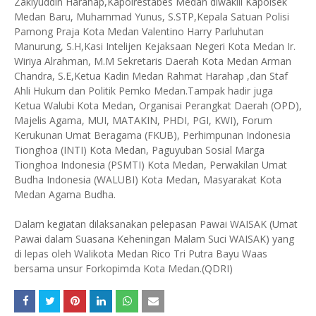
Zakiyuddin Harahap,Kapolrestabes Medan diwakili Kapolsek
Medan Baru, Muhammad Yunus, S.STP,Kepala Satuan Polisi
Pamong Praja Kota Medan Valentino Harry Parluhutan
Manurung, S.H,Kasi Intelijen Kejaksaan Negeri Kota Medan Ir.
Wiriya Alrahman, M.M Sekretaris Daerah Kota Medan Arman
Chandra, S.E,Ketua Kadin Medan Rahmat Harahap ,dan Staf
Ahli Hukum dan Politik Pemko Medan.Tampak hadir juga
Ketua Walubi Kota Medan, Organisai Perangkat Daerah (OPD),
Majelis Agama, MUI, MATAKIN, PHDI, PGI, KWI), Forum
Kerukunan Umat Beragama (FKUB), Perhimpunan Indonesia
Tionghoa (INTI) Kota Medan, Paguyuban Sosial Marga
Tionghoa Indonesia (PSMTI) Kota Medan, Perwakilan Umat
Budha Indonesia (WALUBI) Kota Medan, Masyarakat Kota
Medan Agama Budha.
Dalam kegiatan dilaksanakan pelepasan Pawai WAISAK (Umat
Pawai dalam Suasana Keheningan Malam Suci WAISAK) yang
di lepas oleh Walikota Medan Rico Tri Putra Bayu Waas
bersama unsur Forkopimda Kota Medan.(QDRI)