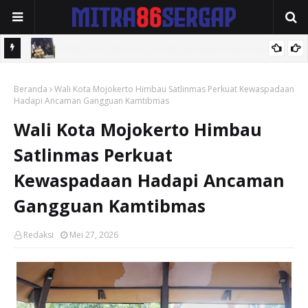
 dan
Rindam I/BB Pematang Siantar Adakan Seleksi Pemuda Komcad
snya
Beranda
Wali Kota Mojokerto Himbau Satlinmas Perkuat Kewaspadaan
Hadapi Ancaman Gangguan Kamtibmas
Wali Kota Mojokerto Himbau
Satlinmas Perkuat
Kewaspadaan Hadapi Ancaman
Gangguan Kamtibmas
Redaksi
Mei 27, 2026